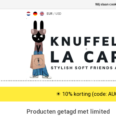
Wij slaan coo
EUR
/
USD
☀︎ 10% korting (code: AUG
Producten getagd met limited