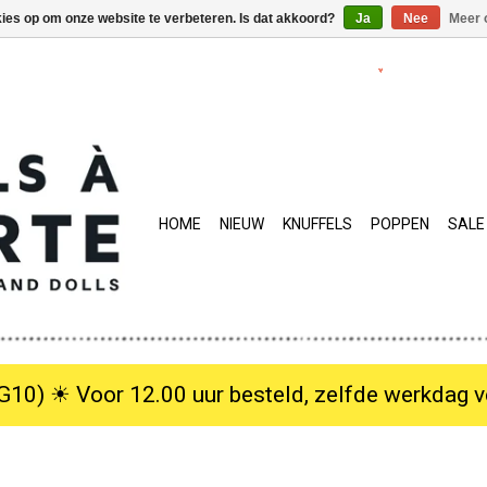
kies op om onze website te verbeteren. Is dat akkoord?
Ja
Nee
Meer 
HOME
NIEUW
KNUFFELS
POPPEN
SALE
10) ☀︎ Voor 12.00 uur besteld, zelfde werkdag verzo