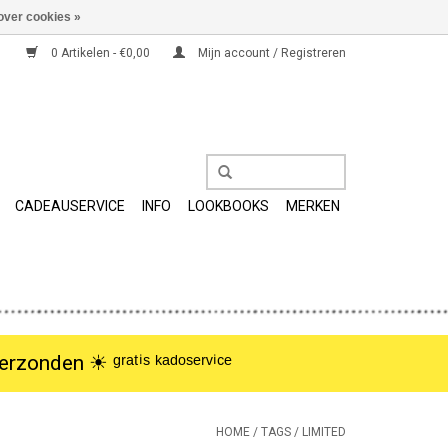
over cookies »
0 Artikelen - €0,00
Mijn account / Registreren
CADEAUSERVICE
INFO
LOOKBOOKS
MERKEN
nden ☀︎ ᵍʳᵃᵗⁱˢ ᵏᵃᵈᵒˢᵉʳᵛⁱᶜᵉ
HOME
/
TAGS
/
LIMITED