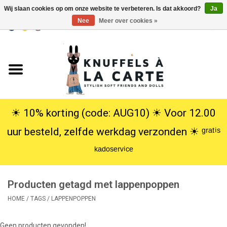
Wij slaan cookies op om onze website te verbeteren. Is dat akkoord?
Ja
Nee
Meer over cookies »
EUR
/
USD
0 Artikelen - €0,00
Home
Nieuw
Knuffels
☀︎ 10% korting (code: AUG10) ☀︎ Voor 12.00
uur besteld, zelfde werkdag verzonden ☀︎ ᵍʳᵃᵗⁱˢ
Poppen
ᵏᵃᵈᵒˢᵉʳᵛⁱᶜᵉ
SALE
Producten getagd met lappenpoppen
Cadeauservice
HOME
/
TAGS
/
LAPPENPOPPEN
info
Geen producten gevonden!...