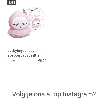
SALE
Lookbooks
Merken
Luckyboysunday
Bonbon badspeeltje
€8,99
€11,99
Volg je ons al op Instagram?