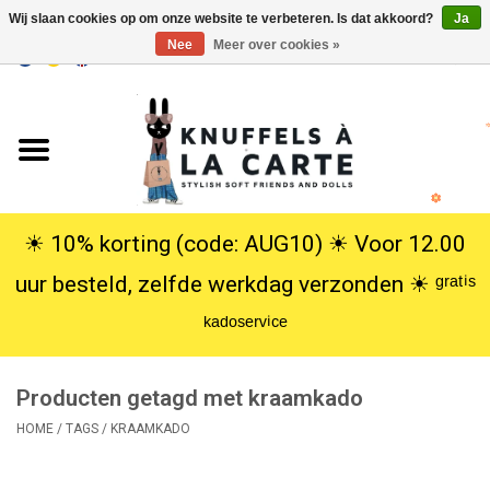
Wij slaan cookies op om onze website te verbeteren. Is dat akkoord?
Ja
Nee
Meer over cookies »
EUR
/
USD
0 Artikelen - €0,00
Home
Nieuw
Knuffels
☀︎ 10% korting (code: AUG10) ☀︎ Voor 12.00
uur besteld, zelfde werkdag verzonden ☀︎ ᵍʳᵃᵗⁱˢ
Poppen
ᵏᵃᵈᵒˢᵉʳᵛⁱᶜᵉ
SALE
Producten getagd met kraamkado
Cadeauservice
HOME
/
TAGS
/
KRAAMKADO
info