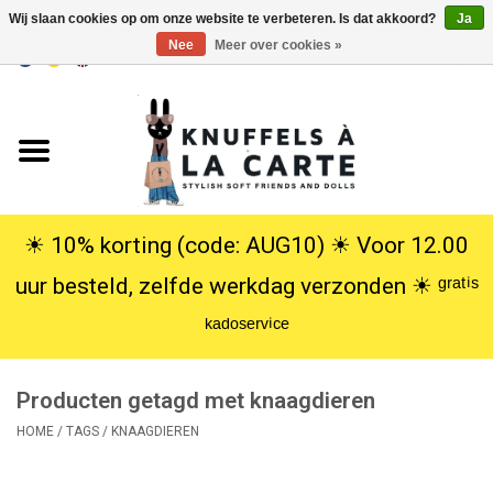
Wij slaan cookies op om onze website te verbeteren. Is dat akkoord?
Ja
Nee
Meer over cookies »
EUR
/
USD
0 Artikelen - €0,00
Home
Nieuw
Knuffels
☀︎ 10% korting (code: AUG10) ☀︎ Voor 12.00
uur besteld, zelfde werkdag verzonden ☀︎ ᵍʳᵃᵗⁱˢ
Poppen
ᵏᵃᵈᵒˢᵉʳᵛⁱᶜᵉ
SALE
Producten getagd met knaagdieren
Cadeauservice
HOME
/
TAGS
/
KNAAGDIEREN
info