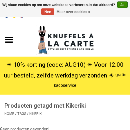
Wij slaan cookies op om onze website te verbeteren. Is dat akkoord?
Ja
Nee
Meer over cookies »
EUR
/
USD
0 Artikelen - €0,00
Home
Nieuw
Knuffels
☀︎ 10% korting (code: AUG10) ☀︎ Voor 12.00
uur besteld, zelfde werkdag verzonden ☀︎ ᵍʳᵃᵗⁱˢ
Poppen
ᵏᵃᵈᵒˢᵉʳᵛⁱᶜᵉ
SALE
Producten getagd met Kikeriki
Cadeauservice
HOME
/
TAGS
/
KIKERIKI
info
Geen producten gevonden!...