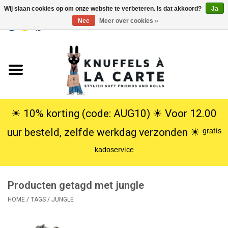
Wij slaan cookies op om onze website te verbeteren. Is dat akkoord?
Ja
Nee
Meer over cookies »
EUR
/
USD
0 Artikelen - €0,00
Home
Nieuw
Knuffels
☀︎ 10% korting (code: AUG10) ☀︎ Voor 12.00
uur besteld, zelfde werkdag verzonden ☀︎ ᵍʳᵃᵗⁱˢ
Poppen
ᵏᵃᵈᵒˢᵉʳᵛⁱᶜᵉ
SALE
Producten getagd met jungle
Cadeauservice
HOME
/
TAGS
/
JUNGLE
info