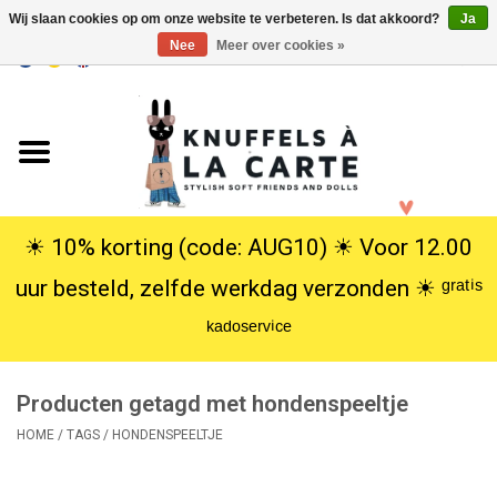
Wij slaan cookies op om onze website te verbeteren. Is dat akkoord?
Ja
Nee
Meer over cookies »
EUR
/
USD
0 Artikelen - €0,00
Home
Nieuw
Knuffels
☀︎ 10% korting (code: AUG10) ☀︎ Voor 12.00
uur besteld, zelfde werkdag verzonden ☀︎ ᵍʳᵃᵗⁱˢ
Poppen
ᵏᵃᵈᵒˢᵉʳᵛⁱᶜᵉ
SALE
Producten getagd met hondenspeeltje
Cadeauservice
HOME
/
TAGS
/
HONDENSPEELTJE
info