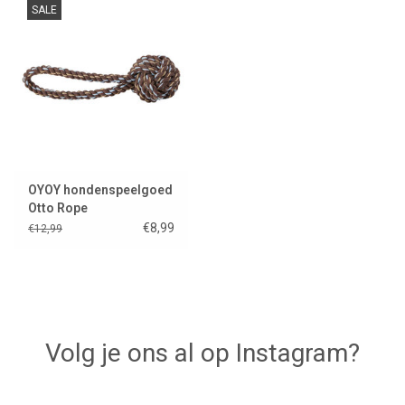
SALE
Lookbooks
Merken
OYOY hondenspeelgoed
Otto Rope
€8,99
€12,99
Volg je ons al op Instagram?