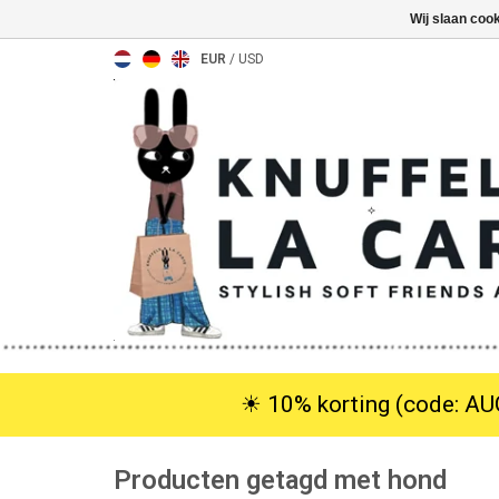
Wij slaan coo
EUR
/
USD
☀︎ 10% korting (code: AUG
Producten getagd met hond