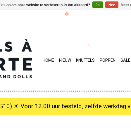
kies op om onze website te verbeteren. Is dat akkoord?
Ja
Nee
Meer 
HOME
NIEUW
KNUFFELS
POPPEN
SALE
10) ☀︎ Voor 12.00 uur besteld, zelfde werkdag verzo