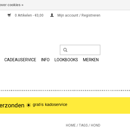
over cookies »
0 Artikelen - €0,00
Mijn account / Registreren
CADEAUSERVICE
INFO
LOOKBOOKS
MERKEN
nden ☀︎ ᵍʳᵃᵗⁱˢ ᵏᵃᵈᵒˢᵉʳᵛⁱᶜᵉ
HOME
/
TAGS
/
HOND