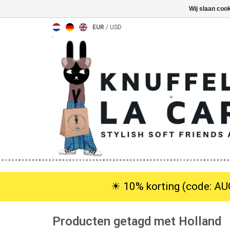
Wij slaan coo
EUR
/
USD
☀︎ 10% korting (code: AUG
Producten getagd met Holland