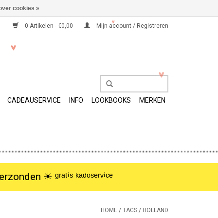
over cookies »
0 Artikelen - €0,00
Mijn account / Registreren
CADEAUSERVICE
INFO
LOOKBOOKS
MERKEN
nden ☀︎ ᵍʳᵃᵗⁱˢ ᵏᵃᵈᵒˢᵉʳᵛⁱᶜᵉ
HOME
/
TAGS
/
HOLLAND