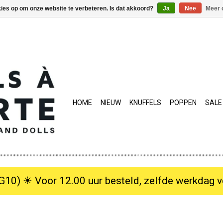
kies op om onze website te verbeteren. Is dat akkoord?
Ja
Nee
Meer 
HOME
NIEUW
KNUFFELS
POPPEN
SALE
10) ☀︎ Voor 12.00 uur besteld, zelfde werkdag verzo