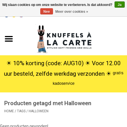
Wij slaan cookies op om onze website te verbeteren. Is dat akkoord?
Ja
Nee
Meer over cookies »
EUR
/
USD
0 Artikelen - €0,00
Home
Nieuw
Knuffels
☀︎ 10% korting (code: AUG10) ☀︎ Voor 12.00
uur besteld, zelfde werkdag verzonden ☀︎ ᵍʳᵃᵗⁱˢ
Poppen
ᵏᵃᵈᵒˢᵉʳᵛⁱᶜᵉ
SALE
Producten getagd met Halloween
Cadeauservice
HOME
/
TAGS
/
HALLOWEEN
info
Geen producten gevonden!...