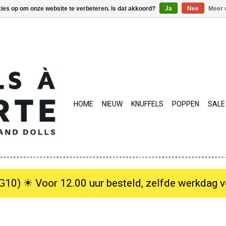
kies op om onze website te verbeteren. Is dat akkoord?
Ja
Nee
Meer 
HOME
NIEUW
KNUFFELS
POPPEN
SALE
10) ☀︎ Voor 12.00 uur besteld, zelfde werkdag verzo