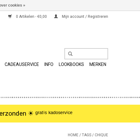
over cookies »
0 Artikelen - €0,00
Mijn account / Registreren
CADEAUSERVICE
INFO
LOOKBOOKS
MERKEN
nden ☀︎ ᵍʳᵃᵗⁱˢ ᵏᵃᵈᵒˢᵉʳᵛⁱᶜᵉ
HOME
/
TAGS
/
CHIQUE