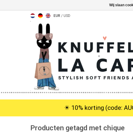
Wij slaan coo
EUR
/
USD
☀︎ 10% korting (code: AUG
Producten getagd met chique