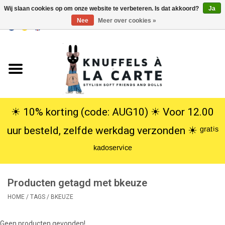
Wij slaan cookies op om onze website te verbeteren. Is dat akkoord?
Ja
Nee
Meer over cookies »
EUR
/
USD
0 Artikelen - €0,00
Home
Nieuw
Knuffels
☀︎ 10% korting (code: AUG10) ☀︎ Voor 12.00
uur besteld, zelfde werkdag verzonden ☀︎ ᵍʳᵃᵗⁱˢ
Poppen
ᵏᵃᵈᵒˢᵉʳᵛⁱᶜᵉ
SALE
Producten getagd met bkeuze
Cadeauservice
HOME
/
TAGS
/
BKEUZE
info
Geen producten gevonden!...