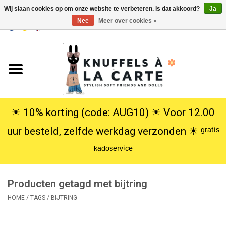
Wij slaan cookies op om onze website te verbeteren. Is dat akkoord?
Ja
Nee
Meer over cookies »
EUR
/
USD
0 Artikelen - €0,00
Home
Nieuw
Knuffels
☀︎ 10% korting (code: AUG10) ☀︎ Voor 12.00
uur besteld, zelfde werkdag verzonden ☀︎ ᵍʳᵃᵗⁱˢ
Poppen
ᵏᵃᵈᵒˢᵉʳᵛⁱᶜᵉ
SALE
Producten getagd met bijtring
Cadeauservice
HOME
/
TAGS
/
BIJTRING
info