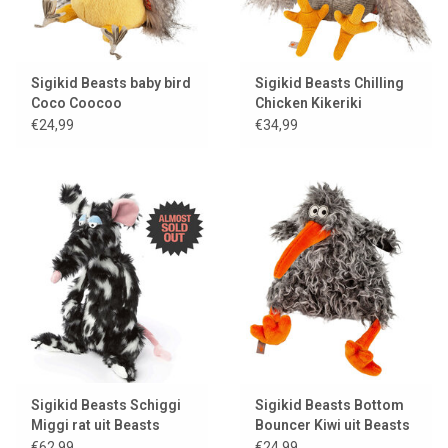
Sigikid Beasts baby bird
Sigikid Beasts Chilling
Coco Coocoo
Chicken Kikeriki
€24,99
€34,99
Sigikid Beasts Schiggi
Sigikid Beasts Bottom
Miggi rat uit Beasts
Bouncer Kiwi uit Beasts
Town
Town
€62,99
€24,99