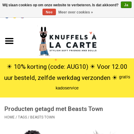
Wij slaan cookies op om onze website te verbeteren. Is dat akkoord?
Ja
Nee
Meer over cookies »
EUR
/
USD
0 Artikelen - €0,00
Home
Nieuw
Knuffels
☀︎ 10% korting (code: AUG10) ☀︎ Voor 12.00
uur besteld, zelfde werkdag verzonden ☀︎ ᵍʳᵃᵗⁱˢ
Poppen
ᵏᵃᵈᵒˢᵉʳᵛⁱᶜᵉ
SALE
Producten getagd met Beasts Town
Cadeauservice
HOME
/
TAGS
/
BEASTS TOWN
info