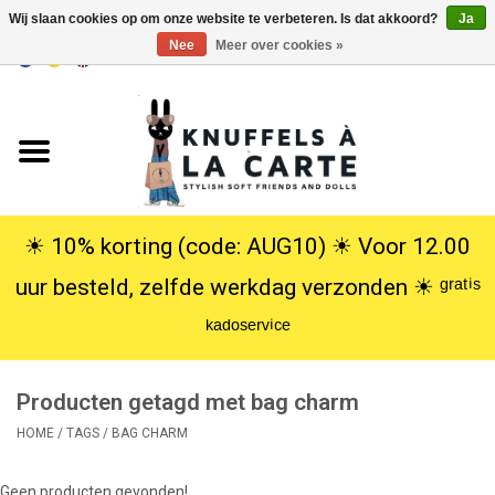
Wij slaan cookies op om onze website te verbeteren. Is dat akkoord?
Ja
Nee
Meer over cookies »
EUR
/
USD
0 Artikelen - €0,00
Home
Nieuw
Knuffels
☀︎ 10% korting (code: AUG10) ☀︎ Voor 12.00
uur besteld, zelfde werkdag verzonden ☀︎ ᵍʳᵃᵗⁱˢ
Poppen
ᵏᵃᵈᵒˢᵉʳᵛⁱᶜᵉ
SALE
Producten getagd met bag charm
Cadeauservice
HOME
/
TAGS
/
BAG CHARM
info
Geen producten gevonden!...