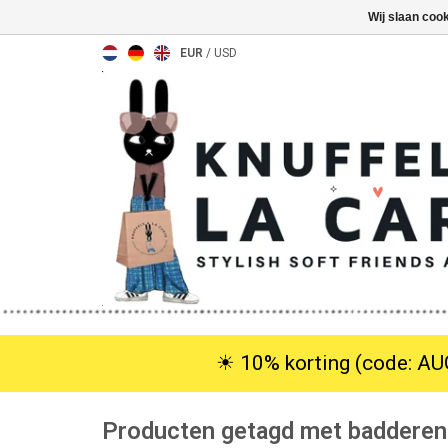
Wij slaan coo
EUR
/
USD
☀︎ 10% korting (code: AUG
Producten getagd met badderen