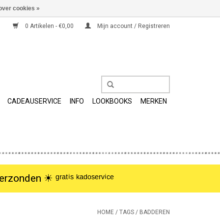
over cookies »
0 Artikelen - €0,00
Mijn account / Registreren
CADEAUSERVICE
INFO
LOOKBOOKS
MERKEN
nden ☀︎ ᵍʳᵃᵗⁱˢ ᵏᵃᵈᵒˢᵉʳᵛⁱᶜᵉ
HOME
/
TAGS
/
BADDEREN