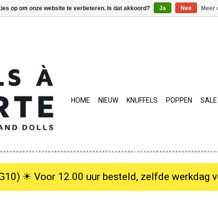
kies op om onze website te verbeteren. Is dat akkoord?
Ja
Nee
Meer 
HOME
NIEUW
KNUFFELS
POPPEN
SALE
10) ☀︎ Voor 12.00 uur besteld, zelfde werkdag verzo