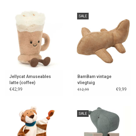
SALE
Jellycat Amuseables
BamBam vintage
latte (coffee)
vliegtuig
€42,99
€9,99
€12,99
SALE