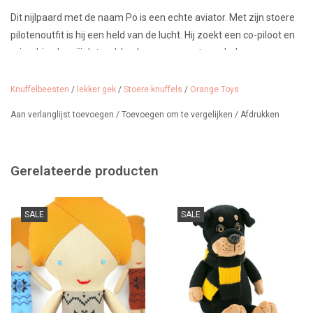
Dit nijlpaard met de naam Po is een echte aviator. Met zijn stoere
pilotenoutfit is hij een held van de lucht. Hij zoekt een co-piloot en
misschien ben jij dat wel. Leuk samen avonturen beleven en
knuffelen natuurlijk. Een musthave voor kleine piloten in wording.
De kleding kan aan en uit getrokken worden.
Knuffelbeesten
/
lekker gek
/
Stoere knuffels
/
Orange Toys
Nu te koop voor een speciale last-minute prijs......
Aan verlanglijst toevoegen
/
Toevoegen om te vergelijken
/
Afdrukken
Ontworpen door het merk Orange Toys uit Letland.
Gerelateerde producten
Afmeting: 30 cm zittend (hij oogt overigens veel groter).
SALE
SALE
Leeftijd: vanaf 3 jaar.
De meeuw die langsvliegt in van Sigikid en heet
Loud in the Cloud
.
Je kan hem ook kopen in onze winkel, zolang de voorraad strekt
natuurlijk.