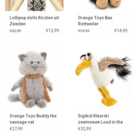
Lollipop dolls Kirsten uit
Orange Toys Bax
Zweden
Rottweiler
€12,99
€14,99
€32,99
€19,99
Orange Toys Buddy the
Sigikid Kikeriki
sausage cat
zeemeeuw Loud in the
Cloud / meeuw
€27,99
€32,99