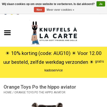
Wij slaan cookies op om onze website te verbeteren. Is dat akkoord?
Ja
Nee
Meer over cookies »
EUR
/
USD
0 Artikelen - €0,00
Home
Nieuw
Knuffels
☀︎ 10% korting (code: AUG10) ☀︎ Voor 12.00
uur besteld, zelfde werkdag verzonden ☀︎ ᵍʳᵃᵗⁱˢ
Poppen
ᵏᵃᵈᵒˢᵉʳᵛⁱᶜᵉ
SALE
Orange Toys Po the hippo aviator
Cadeauservice
HOME
/
ORANGE TOYS PO THE HIPPO AVIATOR
info