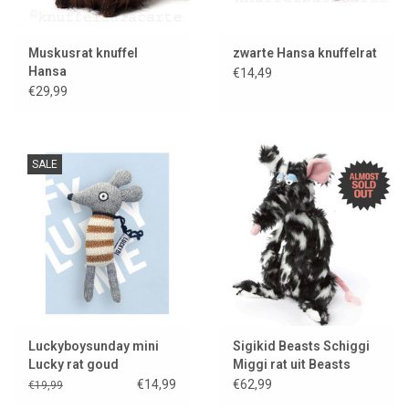
Muskusrat knuffel
zwarte Hansa knuffelrat
Hansa
€14,49
€29,99
SALE
Luckyboysunday mini
Sigikid Beasts Schiggi
Lucky rat goud
Miggi rat uit Beasts
Town
€14,99
€62,99
€19,99