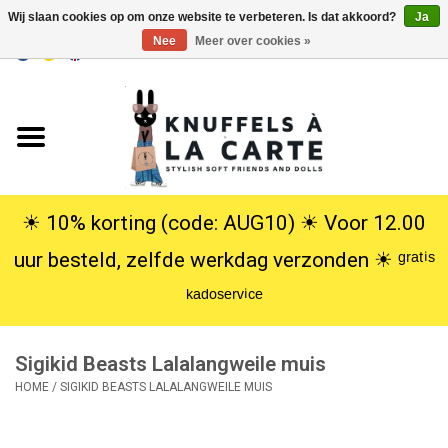
Wij slaan cookies op om onze website te verbeteren. Is dat akkoord?
Ja
Nee
Meer over cookies »
EUR
/
USD
0 Artikelen - €0,00
Home
Nieuw
Knuffels
☀︎ 10% korting (code: AUG10) ☀︎ Voor 12.00
uur besteld, zelfde werkdag verzonden ☀︎ ᵍʳᵃᵗⁱˢ
Poppen
ᵏᵃᵈᵒˢᵉʳᵛⁱᶜᵉ
SALE
Sigikid Beasts Lalalangweile muis
Cadeauservice
HOME
/
SIGIKID BEASTS LALALANGWEILE MUIS
info