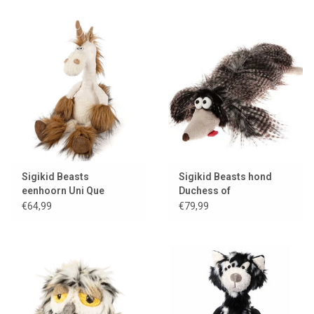
Sigikid Beasts
Sigikid Beasts hond
eenhoorn Uni Que
Duchess of
Hampershire
€64,99
€79,99