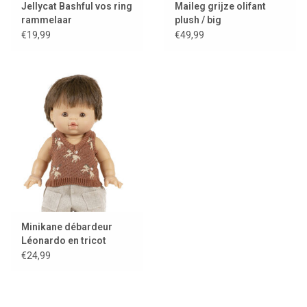
Jellycat Bashful vos ring
Maileg grijze olifant
rammelaar
plush / big
€19,99
€49,99
Minikane débardeur
Léonardo en tricot
motif Grands Espaces
€24,99
voor Gordis