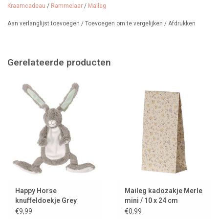
Kraamcadeau
/
Rammelaar
/
Maileg
Aan verlanglijst toevoegen
/
Toevoegen om te vergelijken
/
Afdrukken
Gerelateerde producten
Happy Horse
Maileg kadozakje Merle
knuffeldoekje Grey
mini / 10 x 24 cm
Rabbit Twine
€9,99
€0,99