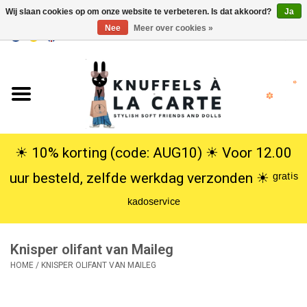
Wij slaan cookies op om onze website te verbeteren. Is dat akkoord?
Ja
Nee
Meer over cookies »
EUR
/
USD
0 Artikelen - €0,00
Home
Nieuw
Knuffels
☀︎ 10% korting (code: AUG10) ☀︎ Voor 12.00
uur besteld, zelfde werkdag verzonden ☀︎ ᵍʳᵃᵗⁱˢ
Poppen
ᵏᵃᵈᵒˢᵉʳᵛⁱᶜᵉ
SALE
Knisper olifant van Maileg
Cadeauservice
HOME
/
KNISPER OLIFANT VAN MAILEG
info