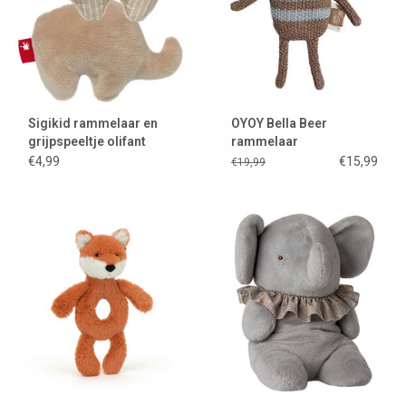
Sigikid rammelaar en
OYOY Bella Beer
grijpspeeltje olifant
rammelaar
€4,99
€15,99
€19,99