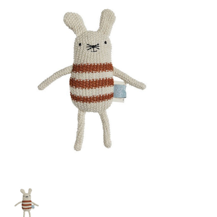
Lookbooks
Merken