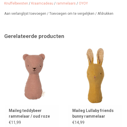
Kleur: Off White / Melange
Knuffelbeesten
/
Kraamcadeau
/
rammelaars
/
OYOY
Afmetingen: H3,5 x L17,5 x W13 cm
Aan verlanglijst toevoegen
/
Toevoegen om te vergelijken
/
Afdrukken
Merk: OYOY MINI
Geschikt vanaf 0 maanden en erg leuk om als kraamcadeautje te
geven.
Gerelateerde producten
Maileg teddybeer
Maileg Lullaby friends
rammelaar / oud roze
bunny rammelaar
€11,99
€14,99