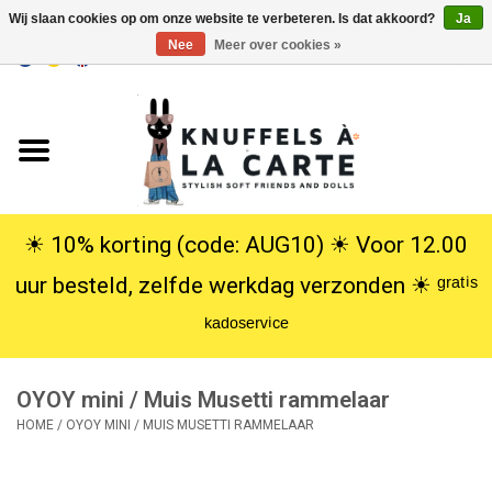
Wij slaan cookies op om onze website te verbeteren. Is dat akkoord?
Ja
Nee
Meer over cookies »
EUR
/
USD
0 Artikelen - €0,00
Home
Nieuw
Knuffels
☀︎ 10% korting (code: AUG10) ☀︎ Voor 12.00
uur besteld, zelfde werkdag verzonden ☀︎ ᵍʳᵃᵗⁱˢ
Poppen
ᵏᵃᵈᵒˢᵉʳᵛⁱᶜᵉ
SALE
OYOY mini / Muis Musetti rammelaar
Cadeauservice
HOME
/
OYOY MINI / MUIS MUSETTI RAMMELAAR
info