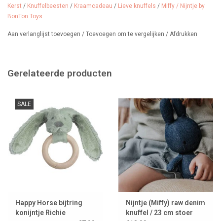
Kerst
/
Knuffelbeesten
/
Kraamcadeau
/
Lieve knuffels
/
Miffy / Nijntje by
BonTon Toys
Aan verlanglijst toevoegen
/
Toevoegen om te vergelijken
/
Afdrukken
Gerelateerde producten
SALE
Happy Horse bijtring
Nijntje (Miffy) raw denim
konijntje Richie
knuffel / 23 cm stoer