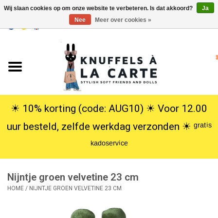
Wij slaan cookies op om onze website te verbeteren. Is dat akkoord?
Ja
Nee
Meer over cookies »
EUR
/
USD
0 Artikelen - €0,00
Home
Nieuw
Knuffels
☀︎ 10% korting (code: AUG10) ☀︎ Voor 12.00
uur besteld, zelfde werkdag verzonden ☀︎ ᵍʳᵃᵗⁱˢ
Poppen
ᵏᵃᵈᵒˢᵉʳᵛⁱᶜᵉ
SALE
Nijntje groen velvetine 23 cm
Cadeauservice
HOME
/
NIJNTJE GROEN VELVETINE 23 CM
info