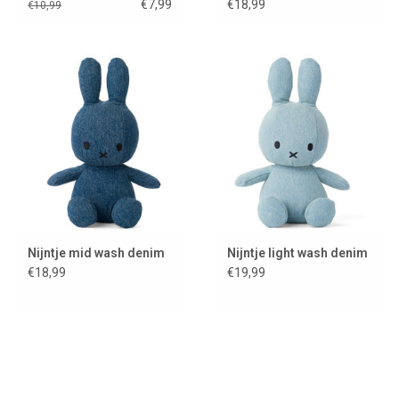
jeans design
€7,99
€18,99
€10,99
Nijntje mid wash denim
Nijntje light wash denim
€18,99
€19,99