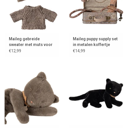
Maileg gebreide
Maileg puppy supply set
sweater met muts voor
in metalen koffertje
Big Brother muis
€12,99
€14,99