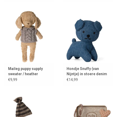
Maileg puppy supply
Hondje Snuffy (van
sweater / heather
Nijntje) in stoere denim
stof
€9,99
€14,99