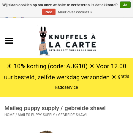
Wij slaan cookies op om onze website te verbeteren. Is dat akkoord?
Ja
Nee
Meer over cookies »
EUR
/
USD
0 Artikelen - €0,00
Home
Nieuw
Knuffels
☀︎ 10% korting (code: AUG10) ☀︎ Voor 12.00
uur besteld, zelfde werkdag verzonden ☀︎ ᵍʳᵃᵗⁱˢ
Poppen
ᵏᵃᵈᵒˢᵉʳᵛⁱᶜᵉ
SALE
Maileg puppy supply / gebreide shawl
Cadeauservice
HOME
/
MAILEG PUPPY SUPPLY / GEBREIDE SHAWL
info