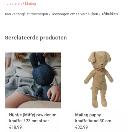
huisdieren
/
Maileg
Aan verlanglijst toevoegen
/
Toevoegen om te vergelijken
/
Afdrukken
Gerelateerde producten
Nijntje (Miffy) raw denim
Maileg puppy
knuffel / 23 cm stoer
knuffelhond 30 cm
jeans design
€18,99
€32,99