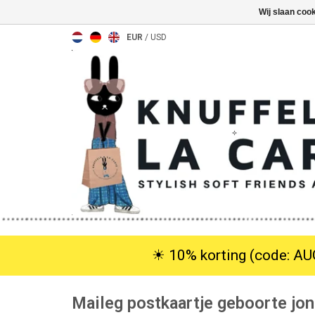
Wij slaan coo
EUR
/
USD
☀︎ 10% korting (code: AUG
Maileg postkaartje geboorte jo