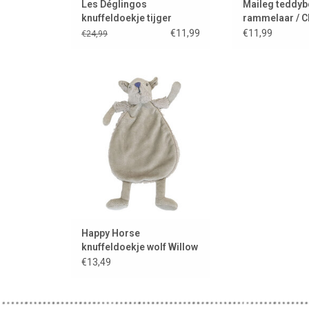
Les Déglingos
Maileg teddyb
knuffeldoekje tijger
rammelaar / C
green
€11,99
€11,99
€24,99
Stoer knuffeldoekje van het
Nederlandse merk Happy Horse
TOEVOEGEN AAN WINKELWAGEN
Happy Horse
knuffeldoekje wolf Willow
€13,49