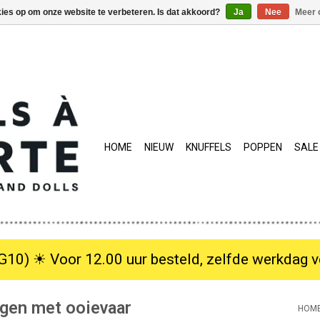
kies op om onze website te verbeteren. Is dat akkoord?
Ja
Nee
Meer 
HOME
NIEUW
KNUFFELS
POPPEN
SALE
10) ☀︎ Voor 12.00 uur besteld, zelfde werkdag verzo
ngen met ooievaar
HOM