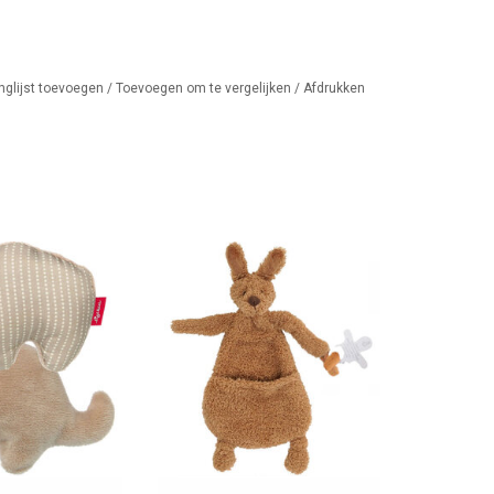
nglijst toevoegen
/
Toevoegen om te vergelijken
/
Afdrukken
melaar voor baby
Knuffeldoekje met speenhouder
tegelijk
AN WINKELWAGEN
TOEVOEGEN AAN WINKELWAGEN