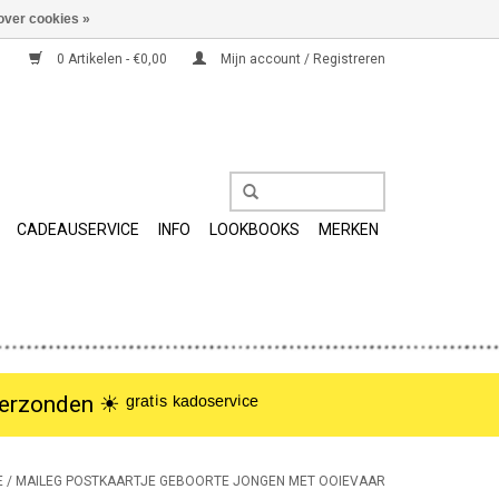
over cookies »
0 Artikelen - €0,00
Mijn account / Registreren
CADEAUSERVICE
INFO
LOOKBOOKS
MERKEN
nden ☀︎ ᵍʳᵃᵗⁱˢ ᵏᵃᵈᵒˢᵉʳᵛⁱᶜᵉ
E
/
MAILEG POSTKAARTJE GEBOORTE JONGEN MET OOIEVAAR