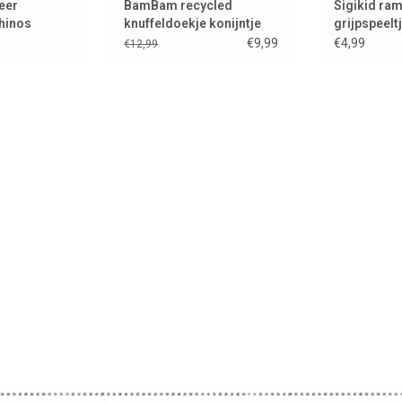
eer
BamBam recycled
Sigikid ra
hinos
knuffeldoekje konijntje
grijpspeeltj
met speenbevestiging
€9,99
€4,99
€12,99