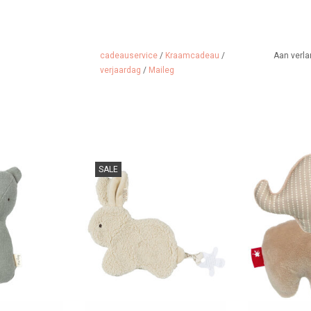
cadeauservice
/
Kraamcadeau
/
Aan verla
verjaardag
/
Maileg
ar van Maileg
Superzacht en duurzaam van het
Olifantenram
SALE
mooie Nederlandse merk
 WINKELWAGEN
TOEVOEGEN A
BamBam
TOEVOEGEN AAN WINKELWAGEN