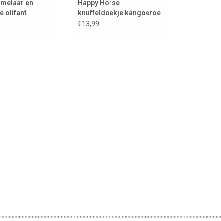
mmelaar en
Happy Horse
e olifant
knuffeldoekje kangoeroe
Kick met speenhouder
€13,99