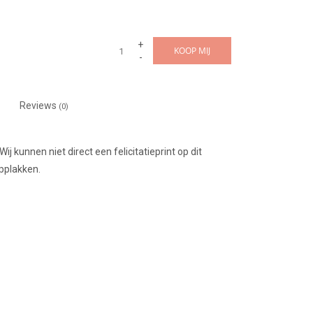
+
KOOP MIJ
-
Reviews
(0)
j kunnen niet direct een felicitatieprint op dit
opplakken.