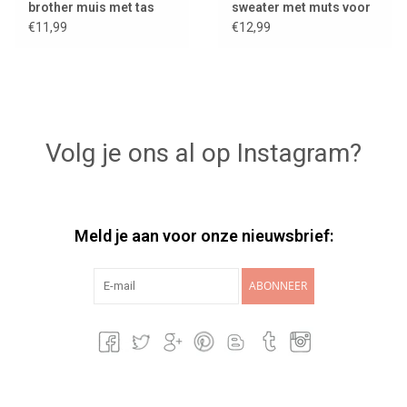
brother muis met tas
sweater met muts voor
Big Brother muis
€11,99
€12,99
Volg je ons al op Instagram?
Meld je aan voor onze nieuwsbrief:
ABONNEER