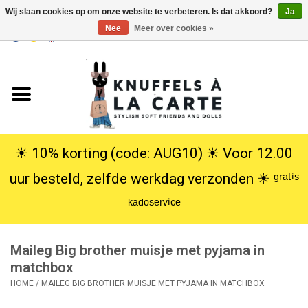
Wij slaan cookies op om onze website te verbeteren. Is dat akkoord?
Ja
Nee
Meer over cookies »
EUR
/
USD
0 Artikelen - €0,00
Home
Nieuw
Knuffels
☀︎ 10% korting (code: AUG10) ☀︎ Voor 12.00
uur besteld, zelfde werkdag verzonden ☀︎ ᵍʳᵃᵗⁱˢ
Poppen
ᵏᵃᵈᵒˢᵉʳᵛⁱᶜᵉ
SALE
Maileg Big brother muisje met pyjama in
Cadeauservice
matchbox
HOME
/
MAILEG BIG BROTHER MUISJE MET PYJAMA IN MATCHBOX
info