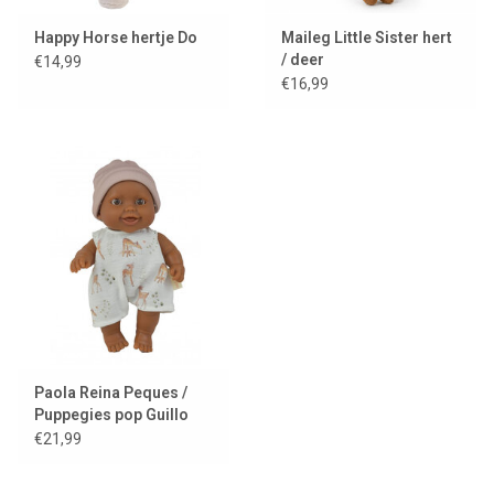
Happy Horse hertje Do
Maileg Little Sister hert
/ deer
€14,99
€16,99
Paola Reina Peques /
Puppegies pop Guillo
met kleding
€21,99