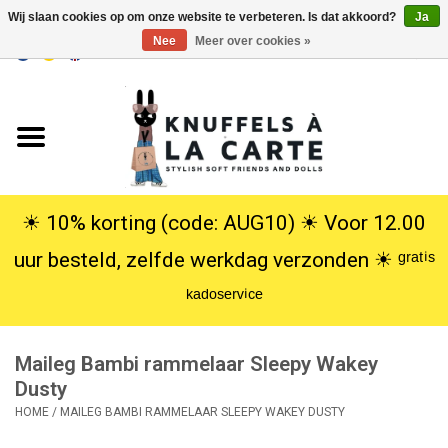
Wij slaan cookies op om onze website te verbeteren. Is dat akkoord?
Ja
Nee
Meer over cookies »
EUR
/
USD
0 Artikelen - €0,00
Home
Nieuw
Knuffels
☀︎ 10% korting (code: AUG10) ☀︎ Voor 12.00
uur besteld, zelfde werkdag verzonden ☀︎ ᵍʳᵃᵗⁱˢ
Poppen
ᵏᵃᵈᵒˢᵉʳᵛⁱᶜᵉ
SALE
Maileg Bambi rammelaar Sleepy Wakey
Cadeauservice
Dusty
HOME
/
MAILEG BAMBI RAMMELAAR SLEEPY WAKEY DUSTY
info