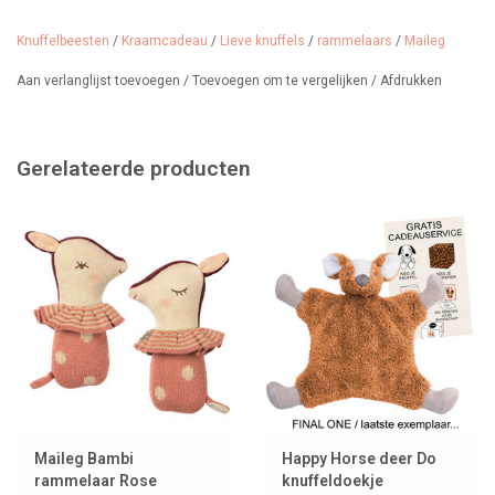
Materiaal: OEKOTEX KATOEN
Knuffelbeesten
/
Kraamcadeau
/
Lieve knuffels
/
rammelaars
/
Maileg
Aan verlanglijst toevoegen
/
Toevoegen om te vergelijken
/
Afdrukken
Gerelateerde producten
Maileg Bambi
Happy Horse deer Do
rammelaar Rose
knuffeldoekje