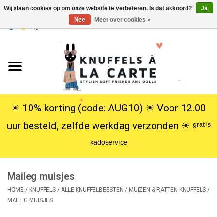
Wij slaan cookies op om onze website te verbeteren. Is dat akkoord?
Ja
Nee
Meer over cookies »
EUR
/
USD
0 Artikelen - €0,00
Home
Nieuw
Knuffels
☀︎ 10% korting (code: AUG10) ☀︎ Voor 12.00
uur besteld, zelfde werkdag verzonden ☀︎ ᵍʳᵃᵗⁱˢ
Poppen
ᵏᵃᵈᵒˢᵉʳᵛⁱᶜᵉ
SALE
Maileg muisjes
Cadeauservice
HOME
/
KNUFFELS
/
ALLE KNUFFELBEESTEN
/
MUIZEN & RATTEN KNUFFELS
/
MAILEG MUISJES
info