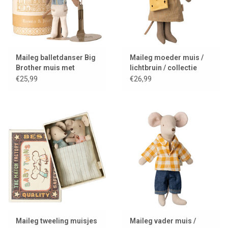
Maileg balletdanser Big
Maileg moeder muis /
Brother muis met
lichtbruin / collectie
standaard en
2025
€25,99
€26,99
geschenksdoos
Maileg tweeling muisjes
Maileg vader muis /