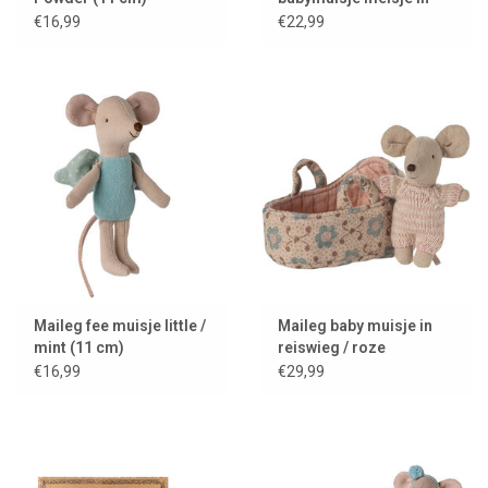
luciferdoos met
€16,99
€22,99
beddengoed
Maileg fee muisje little /
Maileg baby muisje in
mint (11 cm)
reiswieg / roze
€16,99
€29,99