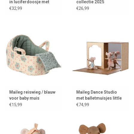
in luciferdoosje met
collectie 2025
beddengoed
€32,99
€26,99
Maileg reiswieg / blauw
Maileg Dance Studio
voor baby muis
met balletmuisjes little
sister & brother
€15,99
€74,99