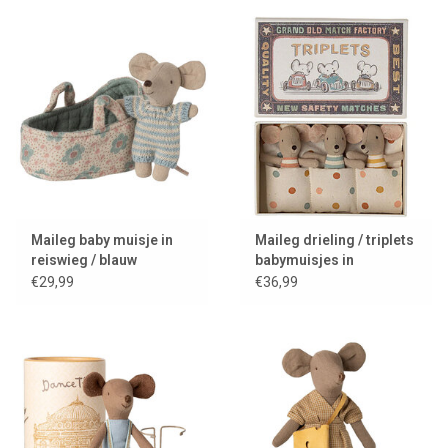
Maileg baby muisje in
Maileg drieling / triplets
reiswieg / blauw
babymuisjes in
luciferdoos
€29,99
€36,99