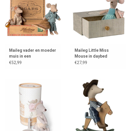
Maileg vader en moeder
Maileg Little Miss
muis in een
Mouse in daybed
sigarendoos
€52,99
€27,99