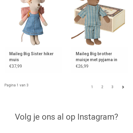
Maileg Big Sister hiker
Maileg Big brother
muis
muisje met pyjama in
matchbox
€37,99
€26,99
Pagina 1 van 3
1
2
3
Volg je ons al op Instagram?