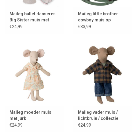
Maileg ballet danseres
Maileg little brother
Big Sister muis met
cowboy muis op
standaard en
hobbelpaard
€24,99
€33,99
geschenksdoos
Maileg moeder muis
Maileg vader muis /
met jurk
lichtbruin / collectie
2025
€24,99
€24,99