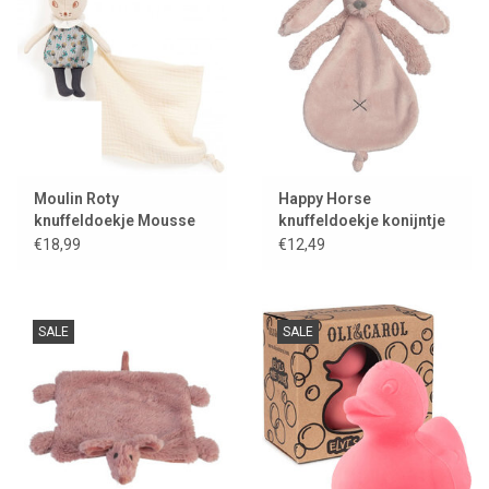
Moulin Roty
Happy Horse
knuffeldoekje Mousse
knuffeldoekje konijntje
the muis
Richie oud roze
€18,99
€12,49
SALE
SALE