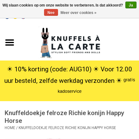
Wij slaan cookies op om onze website te verbeteren. Is dat akkoord?
Ja
Nee
Meer over cookies »
EUR
/
USD
0 Artikelen - €0,00
Home
Nieuw
Knuffels
☀︎ 10% korting (code: AUG10) ☀︎ Voor 12.00
uur besteld, zelfde werkdag verzonden ☀︎ ᵍʳᵃᵗⁱˢ
Poppen
ᵏᵃᵈᵒˢᵉʳᵛⁱᶜᵉ
SALE
Knuffeldoekje felroze Richie konijn Happy
Cadeauservice
Horse
HOME
/
KNUFFELDOEKJE FELROZE RICHIE KONIJN HAPPY HORSE
info