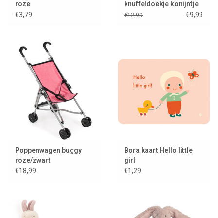
roze
knuffeldoekje konijntje
Richie blauw
€3,79
€9,99
€12,99
Poppenwagen buggy
Bora kaart Hello little
roze/zwart
girl
€18,99
€1,29