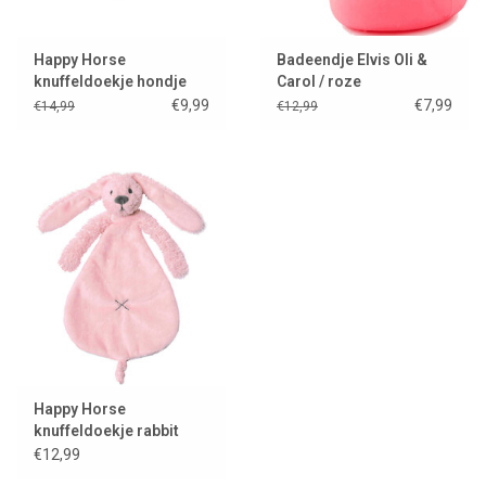
Happy Horse
Badeendje Elvis Oli &
knuffeldoekje hondje
Carol / roze
Djamilla
€9,99
€7,99
€14,99
€12,99
Happy Horse
knuffeldoekje rabbit
Richie roze
€12,99