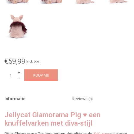
€59,99
Incl. btw
+
KOOP MIJ
-
Informatie
Reviews
(0)
Jellycat Glamorama Pig ♥ een
knuffelvarken met diva-stijl
Dit is Glamorama Pig, het varken dat altijd in de
PIG-ture
wil staan.