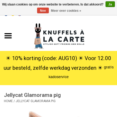
Wij slaan cookies op om onze website te verbeteren. Is dat akkoord?
Ja
Nee
Meer over cookies »
EUR
/
USD
0 Artikelen - €0,00
Home
Nieuw
Knuffels
☀︎ 10% korting (code: AUG10) ☀︎ Voor 12.00
uur besteld, zelfde werkdag verzonden ☀︎ ᵍʳᵃᵗⁱˢ
Poppen
ᵏᵃᵈᵒˢᵉʳᵛⁱᶜᵉ
SALE
Jellycat Glamorama pig
Cadeauservice
HOME
/
JELLYCAT GLAMORAMA PIG
info