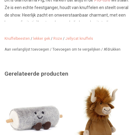
Ze is een echte feestganger, houdt van knuffelen en steelt overal
de show. Heerlijk zacht en onweerstaanbaar charmant, met een
boa van (imitatie)bont om haar nek die haar de uitstraling van een
echte ster geeft.
Leeftijd: vanaf 12 maanden
Knuffelbeesten
/
lekker gek
/
Roze
/
Jellycat knuffels
Afmetingen 28 cm
Aan verlanglijst toevoegen
/
Toevoegen om te vergelijken
/
Afdrukken
Wij verkopen nog veel meer Jellycat knuffels....
Gerelateerde producten