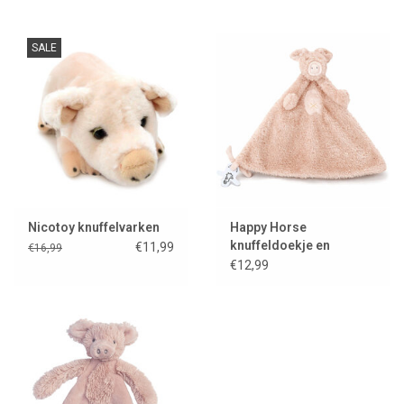
SALE
Nicotoy knuffelvarken
Happy Horse
knuffeldoekje en
€11,99
€16,99
speenhouder biggetje
€12,99
Pinky