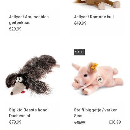
Jellycat Amuseables
Jellycat Ramone bull
geitenkaas
€49,99
€29,99
SALE
Sigikid Beasts hond
Steiff biggetje / varken
Duchess of
Sissi
Hampershire
€79,99
€36,99
€42,99