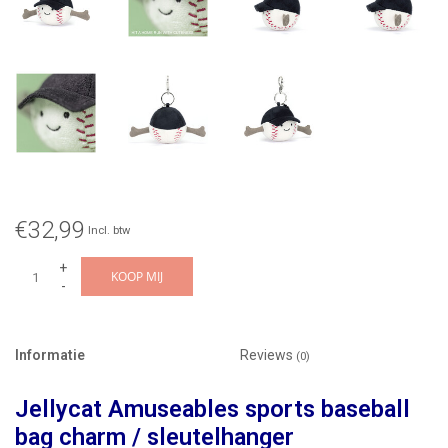
€32,99
Incl. btw
+
KOOP MIJ
-
Informatie
Reviews
(0)
Jellycat Amuseables sports baseball
bag charm / sleutelhanger