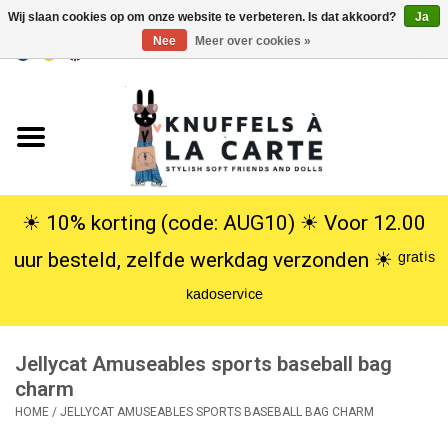
Wij slaan cookies op om onze website te verbeteren. Is dat akkoord?
Ja
Nee
Meer over cookies »
EUR
/
USD
0 Artikelen - €0,00
Home
Nieuw
Knuffels
☀︎ 10% korting (code: AUG10) ☀︎ Voor 12.00
uur besteld, zelfde werkdag verzonden ☀︎ ᵍʳᵃᵗⁱˢ
Poppen
ᵏᵃᵈᵒˢᵉʳᵛⁱᶜᵉ
SALE
Jellycat Amuseables sports baseball bag
Cadeauservice
charm
HOME
/
JELLYCAT AMUSEABLES SPORTS BASEBALL BAG CHARM
info