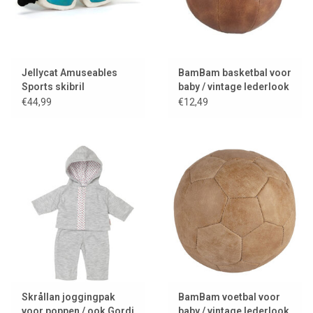
Jellycat Amuseables
BamBam basketbal voor
Sports skibril
baby / vintage lederlook
€44,99
€12,49
Skrållan joggingpak
BamBam voetbal voor
voor poppen / ook Gordi
baby / vintage lederlook