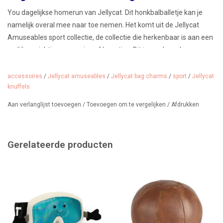
You dagelijkse homerun van Jellycat. Dit honkbalballetje kan je
namelijk overal mee naar toe nemen. Het komt uit de Jellycat
Amuseables sport collectie, de collectie die herkenbaar is aan een
vrolijk gezichtje en armpjes of beentjes. Dit is een bag charm, een
hanger. Leuk aan je sporttas, maar ook leuk aan je sleutelbos. De
hanger heeft een bedeltje waar het zilveren Jellycat logo op staat
accessoires
/
Jellycat amuseables
/
Jellycat bag charms
/
sport
/
Jellycat
en een stevige clip.
knuffels
Aanbevolen vanaf 3 jaar.
Aan verlanglijst toevoegen
/
Toevoegen om te vergelijken
/
Afdrukken
12 x 6 x 6 cm groot.
Wij verkopen nog veel meer Jellycat Amuseables & bag charms...
Gerelateerde producten