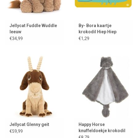
Jellycat Fuddle Wuddle
By- Bora kaartje
leeuw
krokodil Hiep Hiep
Hoera
€34,99
€1,29
Jellycat Glenny geit
Happy Horse
knuffeldoekje krokodil
€59,99
Colin
€8,79