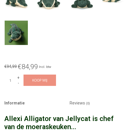
€84,99
€94,99
Incl. btw
+
KOOP MIJ
-
Informatie
Reviews
(0)
Allexi Alligator van Jellycat is chef
van de moeraskeuken...