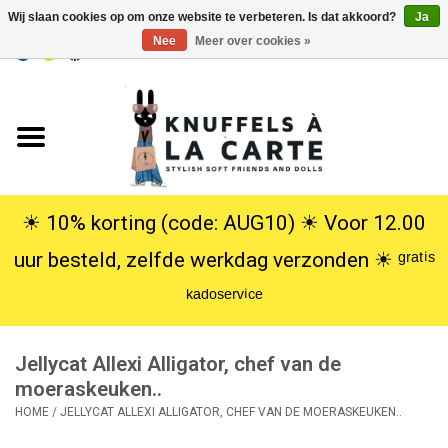
Wij slaan cookies op om onze website te verbeteren. Is dat akkoord?
Ja
Nee
Meer over cookies »
EUR
/
USD
0 Artikelen - €0,00
Home
Nieuw
Knuffels
☀︎ 10% korting (code: AUG10) ☀︎ Voor 12.00
uur besteld, zelfde werkdag verzonden ☀︎ ᵍʳᵃᵗⁱˢ
Poppen
ᵏᵃᵈᵒˢᵉʳᵛⁱᶜᵉ
SALE
Jellycat Allexi Alligator, chef van de
Cadeauservice
moeraskeuken..
HOME
/
JELLYCAT ALLEXI ALLIGATOR, CHEF VAN DE MOERASKEUKEN..
info