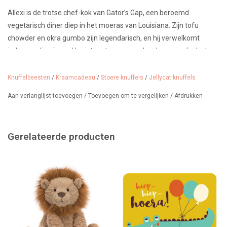
Allexi is de trotse chef-kok van Gator’s Gap, een beroemd
vegetarisch diner diep in het moeras van Louisiana. Zijn tofu
chowder en okra gumbo zijn legendarisch, en hij verwelkomt
iedereen die zijn pad kruist met een warm bord en een glimlach.
Een unieke knuffelvriend voor jong en oud. Hij bijt niet en is
Knuffelbeesten
/
Kraamcadeau
/
Stoere knuffels
/
Jellycat knuffels
geschikt vanaf 0 maanden. Laat baby alleen niet alleen met zo'n
grote knuffel.....
Aan verlanglijst toevoegen
/
Toevoegen om te vergelijken
/
Afdrukken
Afmetingen: 14cm x 15cm x 63cm
Wij verkopen nog veel meer Jellycat knuffels, zoals de
Gerelateerde producten
Amuseables, de bag charms en de Bashful Bunnies.