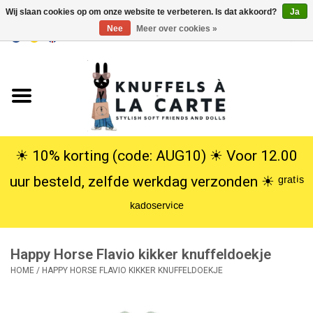
Wij slaan cookies op om onze website te verbeteren. Is dat akkoord?
Ja
Nee
Meer over cookies »
EUR
/
USD
0 Artikelen - €0,00
Home
Nieuw
Knuffels
☀︎ 10% korting (code: AUG10) ☀︎ Voor 12.00
uur besteld, zelfde werkdag verzonden ☀︎ ᵍʳᵃᵗⁱˢ
Poppen
ᵏᵃᵈᵒˢᵉʳᵛⁱᶜᵉ
SALE
Happy Horse Flavio kikker knuffeldoekje
Cadeauservice
HOME
/
HAPPY HORSE FLAVIO KIKKER KNUFFELDOEKJE
info