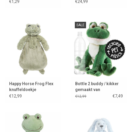
Hoera
bijtspeeltje
€1,29
€24,99
SALE
Happy Horse Frog Flex
Bottle 2 buddy / kikker
knuffeldoekje
gemaakt van
gerecyclede PET-
€12,99
€7,49
€12,99
flessen