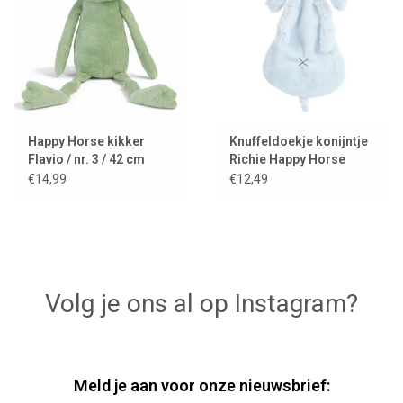
Happy Horse kikker
Knuffeldoekje konijntje
Flavio / nr. 3 / 42 cm
Richie Happy Horse
lichtblauw
€14,99
€12,49
Volg je ons al op Instagram?
Meld je aan voor onze nieuwsbrief: