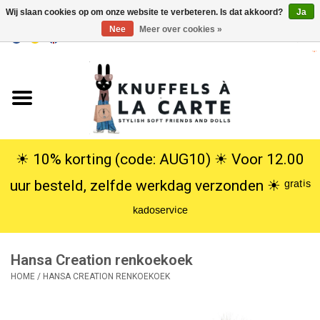
Wij slaan cookies op om onze website te verbeteren. Is dat akkoord?
Ja
Nee
Meer over cookies »
EUR
/
USD
0 Artikelen - €0,00
Home
Nieuw
Knuffels
☀︎ 10% korting (code: AUG10) ☀︎ Voor 12.00
uur besteld, zelfde werkdag verzonden ☀︎ ᵍʳᵃᵗⁱˢ
Poppen
ᵏᵃᵈᵒˢᵉʳᵛⁱᶜᵉ
SALE
Hansa Creation renkoekoek
Cadeauservice
HOME
/
HANSA CREATION RENKOEKOEK
info