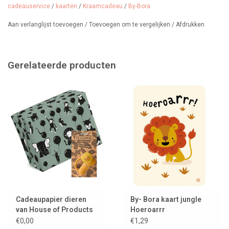
Het kaartje kan ook los worden gekocht.
cadeauservice
/
kaarten
/
Kraamcadeau
/
By-Bora
Aan verlanglijst toevoegen
/
Toevoegen om te vergelijken
/
Afdrukken
Gerelateerde producten
Cadeaupapier dieren
By- Bora kaart jungle
van House of Products
Hoeroarrr
€0,00
€1,29