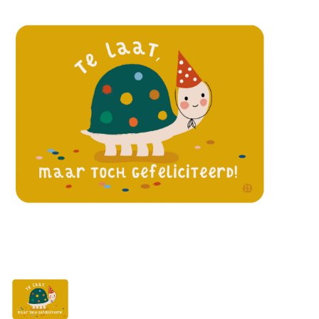
Lookbooks
Merken