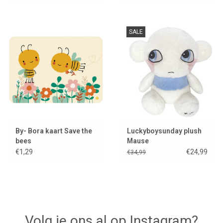
SALE
By- Bora kaart Save the
Luckyboysunday plush
bees
Mause
€1,29
€24,99
€34,99
Volg je ons al op Instagram?