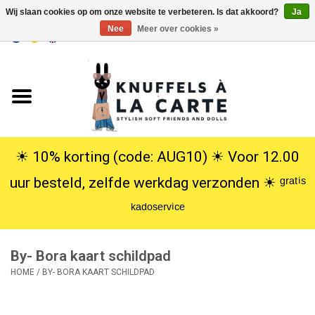
Wij slaan cookies op om onze website te verbeteren. Is dat akkoord?
Ja
Nee
Meer over cookies »
EUR
/
USD
0 Artikelen - €0,00
Home
Nieuw
Knuffels
☀︎ 10% korting (code: AUG10) ☀︎ Voor 12.00
uur besteld, zelfde werkdag verzonden ☀︎ ᵍʳᵃᵗⁱˢ
Poppen
ᵏᵃᵈᵒˢᵉʳᵛⁱᶜᵉ
SALE
By- Bora kaart schildpad
Cadeauservice
HOME
/
BY- BORA KAART SCHILDPAD
info