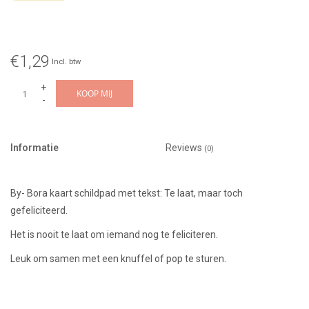
€1,29
Incl. btw
+
KOOP MIJ
-
Informatie
Reviews
(0)
By- Bora kaart schildpad met tekst: Te laat, maar toch
gefeliciteerd.
Het is nooit te laat om iemand nog te feliciteren.
Leuk om samen met een knuffel of pop te sturen.
Wij kunnen niet direct printen op dit kaartje. Wel kan er, indien
gewenst, een geprint etiket met boodschap op worden geplakt.