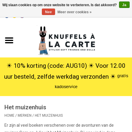
Wij slaan cookies op om onze website te verbeteren. Is dat akkoord?
Ja
Nee
Meer over cookies »
EUR
/
USD
0 Artikelen - €0,00
Home
Nieuw
Knuffels
☀︎ 10% korting (code: AUG10) ☀︎ Voor 12.00
uur besteld, zelfde werkdag verzonden ☀︎ ᵍʳᵃᵗⁱˢ
Poppen
ᵏᵃᵈᵒˢᵉʳᵛⁱᶜᵉ
SALE
Het muizenhuis
Cadeauservice
HOME
/
MERKEN
/
HET MUIZENHUIS
Er zijn al veel boeken verschenen over de avonturen van de
info