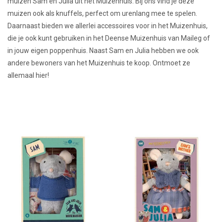
muizen Sam en Julia uit het Muizenhuis. Bij ons vind je deze
muizen ook als knuffels, perfect om urenlang mee te spelen.
Lookbooks
Daarnaast bieden we allerlei accessoires voor in het Muizenhuis,
die je ook kunt gebruiken in het Deense Muizenhuis van Maileg of
Merken
in jouw eigen poppenhuis. Naast Sam en Julia hebben we ook
andere bewoners van het Muizenhuis te koop. Ontmoet ze
allemaal hier!