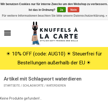
Wir benutzen Cookies nur für interne Zwecke um den Webshop zu verbessern.
Ist das in Ordnung?
Ja
Nein
EUR
/
USD
0 Artikel - €0,00
Für weitere Informationen beachten Sie bitte unsere Datenschutzerklärung. »
Startseite
Neu
Kuscheltiere
☀︎ 10% OFF (code: AUG10) ☀︎ Steuerfrei für
Bestellungen außerhalb der EU ☀︎
Poppen
Artikel mit Schlagwort waterdieren
SALE
STARTSEITE
/
SCHLAGWORTE
/
WATERDIEREN
Geschenke
Keine Produkte gefunden!...
Info