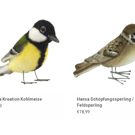
stisch aussehende Kohlmeise von
Genau wie ein echter Spatz d
Hansa in Amerika.
amerikanischen Marke Hans
UM WARENKORB HINZUFÜGEN
ZUM WARENKORB HINZUFÜG
 Kreation Kohlmeise
Hansa Schöpfungssperling /
Feldsperling
9
€18,99