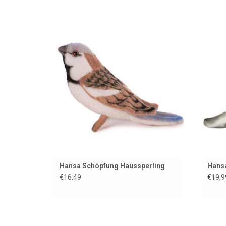
Haussperling der amerikanischen Marke
Reali
Hansa Creation
ZUM WARENKORB HINZUFÜGEN
Z
Hansa Schöpfung Haussperling
Hansa
€16,49
€19,9
Wellensittich von der amerikanischen