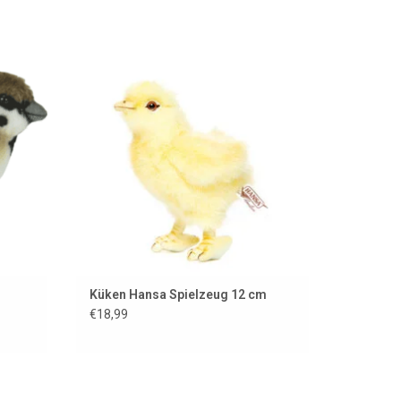
er
Genau wie in Originalgröße. Dieses Küken
a
ist von Hansa Toy aus Amerika.
EN
ZUM WARENKORB HINZUFÜGEN
Küken Hansa Spielzeug 12 cm
€18,99