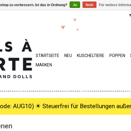
shop zu verbessern. Ist das in Ordnung?
Ja
Nein
Für weitere Inform
STARTSEITE
NEU
KUSCHELTIERE
POPPEN
MARKEN
ode: AUG10) ☀︎ Steuerfrei für Bestellungen außer
enen