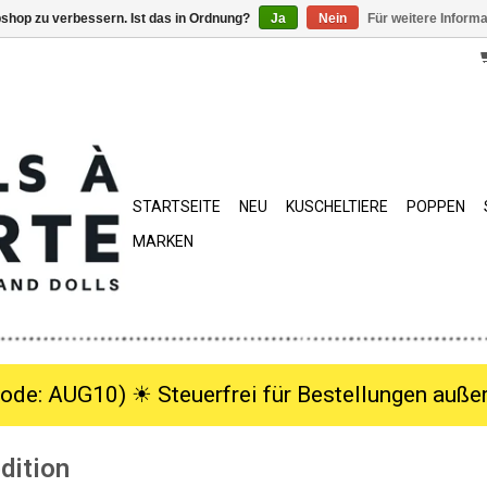
shop zu verbessern. Ist das in Ordnung?
Ja
Nein
Für weitere Inform
STARTSEITE
NEU
KUSCHELTIERE
POPPEN
MARKEN
ode: AUG10) ☀︎ Steuerfrei für Bestellungen außer
dition