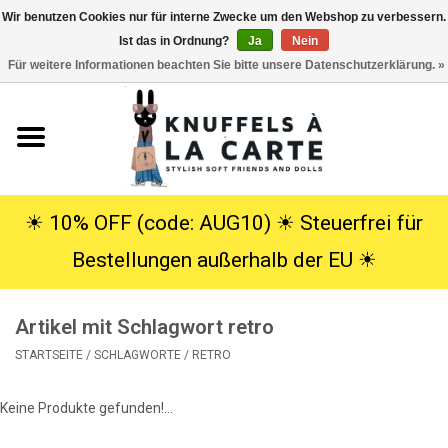
Wir benutzen Cookies nur für interne Zwecke um den Webshop zu verbessern.
Ist das in Ordnung?
Ja
Nein
EUR
/
USD
0 Artikel - €0,00
Für weitere Informationen beachten Sie bitte unsere Datenschutzerklärung. »
Startseite
Neu
Kuscheltiere
☀︎ 10% OFF (code: AUG10) ☀︎ Steuerfrei für
Bestellungen außerhalb der EU ☀︎
Poppen
Artikel mit Schlagwort retro
SALE
STARTSEITE
/
SCHLAGWORTE
/
RETRO
Geschenke
Keine Produkte gefunden!...
Info