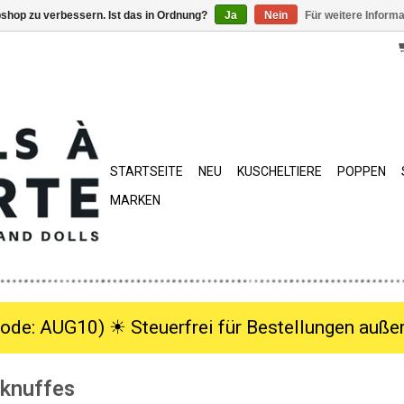
shop zu verbessern. Ist das in Ordnung?
Ja
Nein
Für weitere Inform
STARTSEITE
NEU
KUSCHELTIERE
POPPEN
MARKEN
ode: AUG10) ☀︎ Steuerfrei für Bestellungen außer
 knuffes