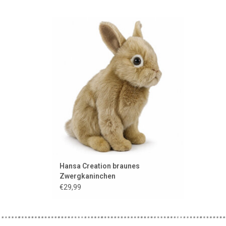
Braunes Zwergkaninchen von Hansa
Creation..... Sieht aus wie das Original!!
ZUM WARENKORB HINZUFÜGEN
Hansa Creation braunes
Zwergkaninchen
€29,99