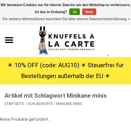
Wir benutzen Cookies nur für interne Zwecke um den Webshop zu verbessern.
Ist das in Ordnung?
Ja
Nein
EUR
/
USD
0 Artikel - €0,00
Für weitere Informationen beachten Sie bitte unsere Datenschutzerklärung. »
Startseite
Neu
Kuscheltiere
☀︎ 10% OFF (code: AUG10) ☀︎ Steuerfrei für
Bestellungen außerhalb der EU ☀︎
Poppen
Artikel mit Schlagwort Minikane minis
SALE
STARTSEITE
/
SCHLAGWORTE
/
MINIKANE MINIS
Geschenke
Keine Produkte gefunden!...
Info