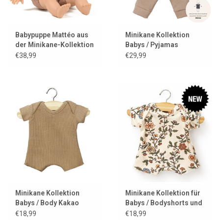
Babypuppe Mattéo aus
Minikane Kollektion
der Minikane-Kollektion
Babys / Pyjamas
für Babys
Morgan / Mokka
€38,99
€29,99
Minikane Kollektion
Minikane Kollektion für
Babys / Body Kakao
Babys / Bodyshorts und
Jersey Gisèle
€18,99
€18,99