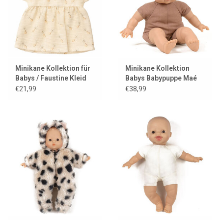
Minikane Kollektion für
Minikane Kollektion
Babys / Faustine Kleid
Babys Babypuppe Maé
mit Puffärmeln
€21,99
€38,99