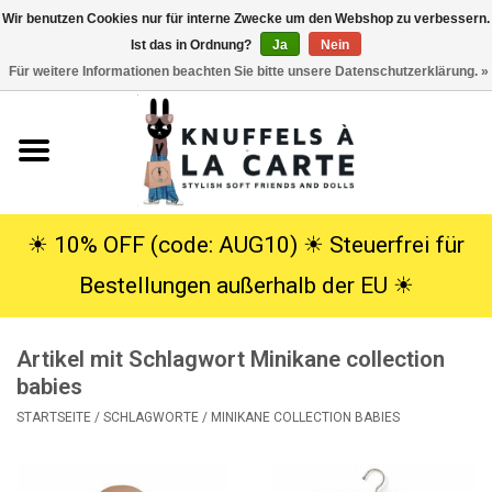
Wir benutzen Cookies nur für interne Zwecke um den Webshop zu verbessern.
Ist das in Ordnung?
Ja
Nein
EUR
/
USD
0 Artikel - €0,00
Für weitere Informationen beachten Sie bitte unsere Datenschutzerklärung. »
Startseite
Neu
Kuscheltiere
☀︎ 10% OFF (code: AUG10) ☀︎ Steuerfrei für
Bestellungen außerhalb der EU ☀︎
Poppen
Artikel mit Schlagwort Minikane collection
SALE
babies
STARTSEITE
/
SCHLAGWORTE
/
MINIKANE COLLECTION BABIES
Geschenke
Info