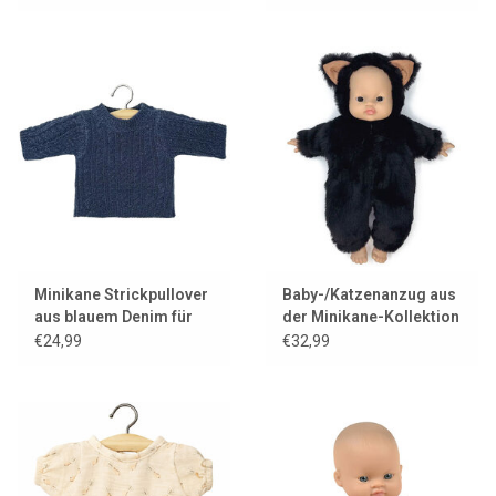
Minikane Strickpullover
Baby-/Katzenanzug aus
aus blauem Denim für
der Minikane-Kollektion
Ihre Gordi-Puppe
aus Kunstfell
€24,99
€32,99