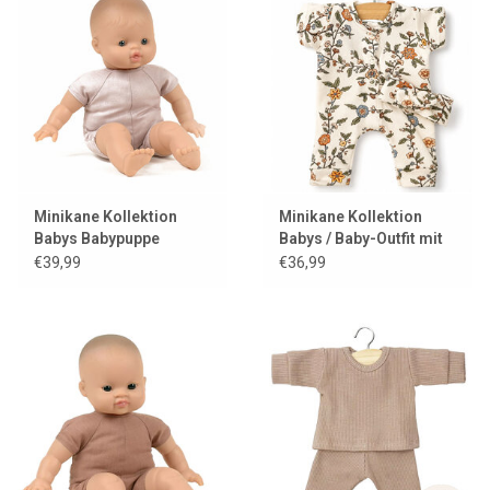
Lookbooks
Marken
Minikane Kollektion
Minikane Kollektion
Babys Babypuppe
Babys / Baby-Outfit mit
Garance
Stirnband
€39,99
€36,99