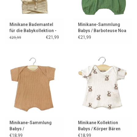
Minikane Bademantel
Minikane-Sammlung
für die Babykollektion -
Babys / Barboteuse Noa
ecru
und Gaze de Coton Ortie
€21,99
€21,99
€29,99
Minikane-Sammlung
Minikane Kollektion
Babys /
Babys / Körper Bären
Körperkassonade
€18,99
€18,99