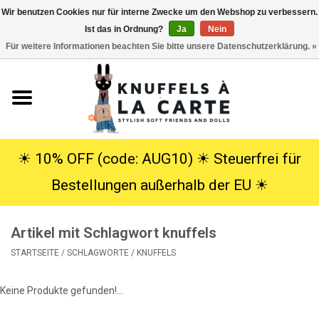
Wir benutzen Cookies nur für interne Zwecke um den Webshop zu verbessern.
Ist das in Ordnung?
Ja
Nein
EUR
/
USD
0 Artikel - €0,00
Für weitere Informationen beachten Sie bitte unsere Datenschutzerklärung. »
Startseite
Neu
Kuscheltiere
☀︎ 10% OFF (code: AUG10) ☀︎ Steuerfrei für
Bestellungen außerhalb der EU ☀︎
Poppen
Artikel mit Schlagwort knuffels
SALE
STARTSEITE
/
SCHLAGWORTE
/
KNUFFELS
Geschenke
Keine Produkte gefunden!...
Info