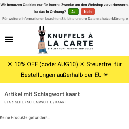
Wir benutzen Cookies nur für interne Zwecke um den Webshop zu verbessern.
Ist das in Ordnung?
Ja
Nein
EUR
/
USD
0 Artikel - €0,00
Für weitere Informationen beachten Sie bitte unsere Datenschutzerklärung. »
Startseite
Neu
Kuscheltiere
☀︎ 10% OFF (code: AUG10) ☀︎ Steuerfrei für
Bestellungen außerhalb der EU ☀︎
Poppen
Artikel mit Schlagwort kaart
SALE
STARTSEITE
/
SCHLAGWORTE
/
KAART
Geschenke
Keine Produkte gefunden!...
Info