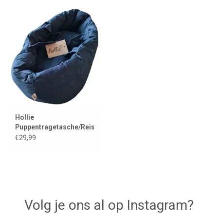
Hollie
Puppentragetasche/Reisewiege
aus coolem Denim mit
€29,99
Kissen und Decke
Volg je ons al op Instagram?