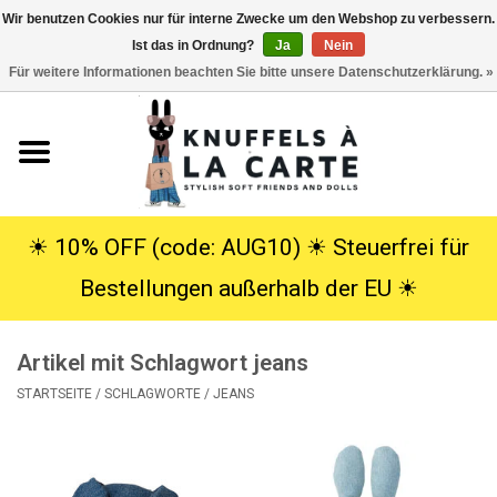
Wir benutzen Cookies nur für interne Zwecke um den Webshop zu verbessern.
Ist das in Ordnung?
Ja
Nein
EUR
/
USD
0 Artikel - €0,00
Für weitere Informationen beachten Sie bitte unsere Datenschutzerklärung. »
Startseite
Neu
Kuscheltiere
☀︎ 10% OFF (code: AUG10) ☀︎ Steuerfrei für
Bestellungen außerhalb der EU ☀︎
Poppen
Artikel mit Schlagwort jeans
SALE
STARTSEITE
/
SCHLAGWORTE
/
JEANS
Geschenke
Info