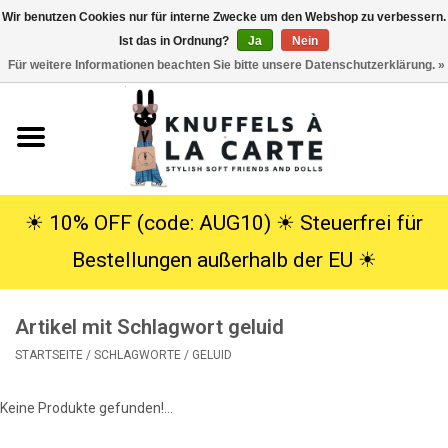
Wir benutzen Cookies nur für interne Zwecke um den Webshop zu verbessern.
Ist das in Ordnung?
Ja
Nein
EUR
/
USD
0 Artikel - €0,00
Für weitere Informationen beachten Sie bitte unsere Datenschutzerklärung. »
Startseite
Neu
Kuscheltiere
☀︎ 10% OFF (code: AUG10) ☀︎ Steuerfrei für
Bestellungen außerhalb der EU ☀︎
Poppen
Artikel mit Schlagwort geluid
SALE
STARTSEITE
/
SCHLAGWORTE
/
GELUID
Geschenke
Keine Produkte gefunden!...
Info