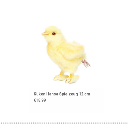
Genau wie in Originalgröße. Dieses Küken
ist von Hansa Toy aus Amerika.
ZUM WARENKORB HINZUFÜGEN
Küken Hansa Spielzeug 12 cm
€18,99