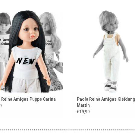
as-Puppe Carina von Paola Reina
Zweiteiliges Bekleidungsset für
Amigas-Puppe
UM WARENKORB HINZUFÜGEN
ZUM WARENKORB HINZUFÜG
 Reina Amigas Puppe Carina
Paola Reina Amigas Kleidun
Martin
9
€19,99