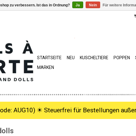
shop zu verbessern. Ist das in Ordnung?
Ja
Nein
Für weitere Inform
STARTSEITE
NEU
KUSCHELTIERE
POPPEN
MARKEN
ode: AUG10) ☀︎ Steuerfrei für Bestellungen außer
dolls