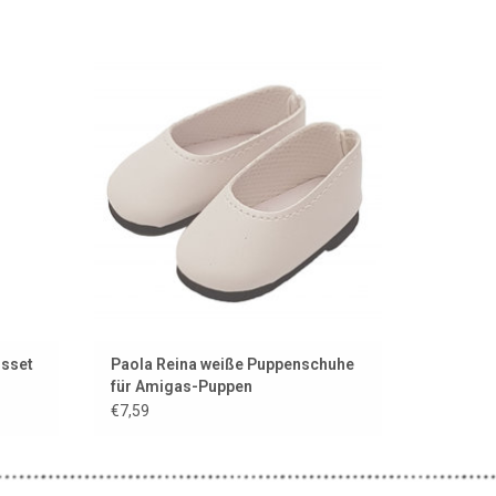
 Ihre
Weiße Schuhe für die Amigas-Puppen von
Paola Reina und Minikane
EN
ZUM WARENKORB HINZUFÜGEN
gsset
Paola Reina weiße Puppenschuhe
für Amigas-Puppen
€7,59