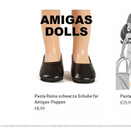
Schwarze Schuhe für die Amigas-Puppen
Amig
von Paola Reina und Minikane
Z
ZUM WARENKORB HINZUFÜGEN
Paola Reina schwarze Schuhe für
Paola
Amigas-Puppen
€29,9
€8,99