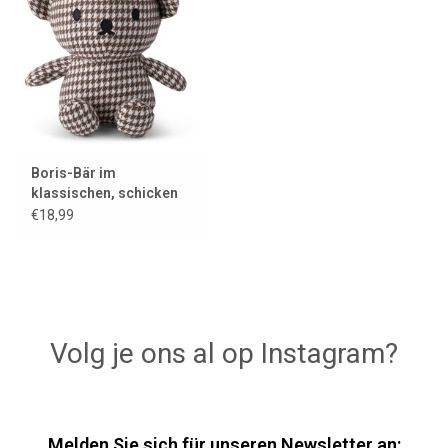
Lookbooks
Marken
Boris-Bär im
klassischen, schicken
Hahnentrittmuster
€18,99
Volg je ons al op Instagram?
Melden Sie sich für unseren Newsletter an: