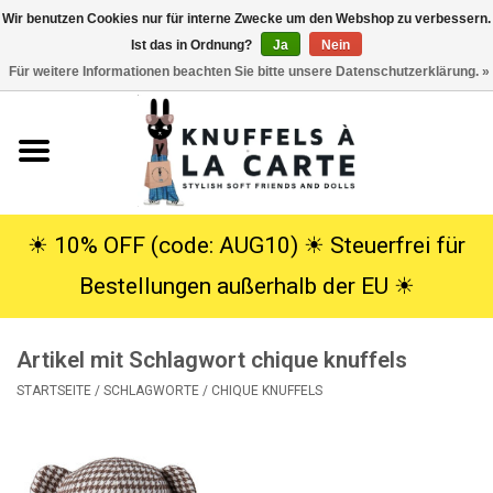
Wir benutzen Cookies nur für interne Zwecke um den Webshop zu verbessern.
Ist das in Ordnung?
Ja
Nein
EUR
/
USD
0 Artikel - €0,00
Für weitere Informationen beachten Sie bitte unsere Datenschutzerklärung. »
Startseite
Neu
Kuscheltiere
☀︎ 10% OFF (code: AUG10) ☀︎ Steuerfrei für
Bestellungen außerhalb der EU ☀︎
Poppen
Artikel mit Schlagwort chique knuffels
SALE
STARTSEITE
/
SCHLAGWORTE
/
CHIQUE KNUFFELS
Geschenke
Info