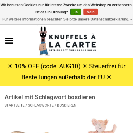
Wir benutzen Cookies nur für interne Zwecke um den Webshop zu verbessern.
Ist das in Ordnung?
Ja
Nein
EUR
/
USD
0 Artikel - €0,00
Für weitere Informationen beachten Sie bitte unsere Datenschutzerklärung. »
Startseite
Neu
Kuscheltiere
☀︎ 10% OFF (code: AUG10) ☀︎ Steuerfrei für
Bestellungen außerhalb der EU ☀︎
Poppen
Artikel mit Schlagwort bosdieren
SALE
STARTSEITE
/
SCHLAGWORTE
/
BOSDIEREN
Geschenke
Info