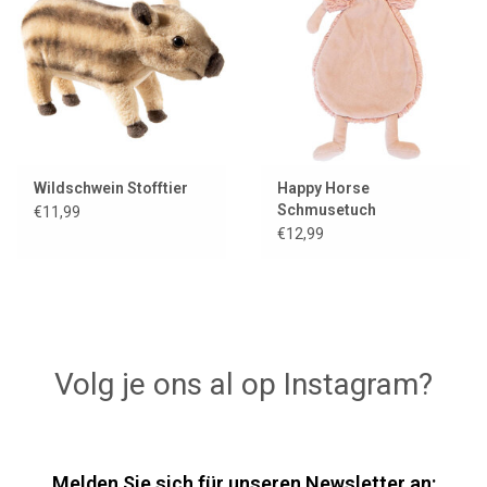
Lookbooks
Marken
Wildschwein Stofftier
Happy Horse
Schmusetuch
€11,99
Eichhörnchen Sancho
€12,99
Volg je ons al op Instagram?
Melden Sie sich für unseren Newsletter an: