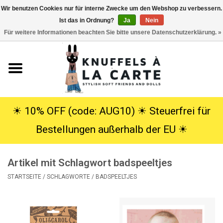
Wir benutzen Cookies nur für interne Zwecke um den Webshop zu verbessern.
Ist das in Ordnung?
Ja
Nein
EUR
/
USD
0 Artikel - €0,00
Für weitere Informationen beachten Sie bitte unsere Datenschutzerklärung. »
Startseite
Neu
Kuscheltiere
☀︎ 10% OFF (code: AUG10) ☀︎ Steuerfrei für
Bestellungen außerhalb der EU ☀︎
Poppen
Artikel mit Schlagwort badspeeltjes
SALE
STARTSEITE
/
SCHLAGWORTE
/
BADSPEELTJES
Geschenke
Info