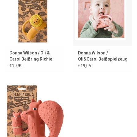
Lookbooks
Marken
Donna Wilson / Oli &
Donna Wilson /
Carol Beißring Richie
Oli&Carol Beißspielzeug
Löwe
Ginge Katze
€19,99
€19,05